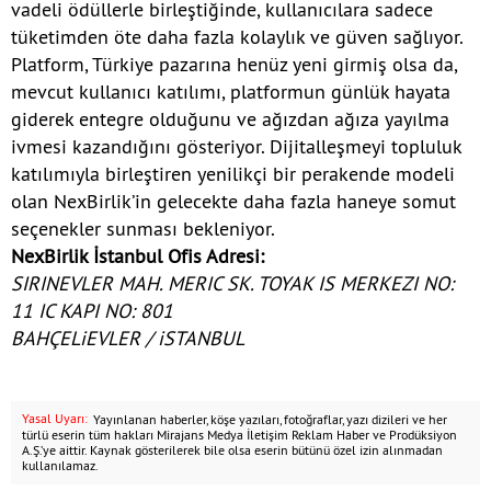
vadeli ödüllerle birleştiğinde, kullanıcılara sadece
tüketimden öte daha fazla kolaylık ve güven sağlıyor.
Platform, Türkiye pazarına henüz yeni girmiş olsa da,
mevcut kullanıcı katılımı, platformun günlük hayata
giderek entegre olduğunu ve ağızdan ağıza yayılma
ivmesi kazandığını gösteriyor. Dijitalleşmeyi topluluk
katılımıyla birleştiren yenilikçi bir perakende modeli
olan NexBirlik’in gelecekte daha fazla haneye somut
seçenekler sunması bekleniyor.
NexBirlik İstanbul Ofis Adresi:
SIRINEVLER MAH. MERIC SK. TOYAK IS MERKEZI NO:
11 IC KAPI NO: 801
BAHÇELiEVLER / iSTANBUL
Yasal Uyarı:
Yayınlanan haberler, köşe yazıları, fotoğraflar, yazı dizileri ve her
türlü eserin tüm hakları Mirajans Medya İletişim Reklam Haber ve Prodüksiyon
A.Ş.’ye aittir. Kaynak gösterilerek bile olsa eserin bütünü özel izin alınmadan
kullanılamaz.