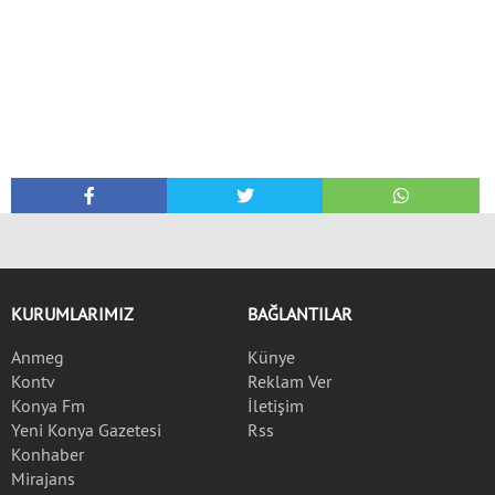
KURUMLARIMIZ
BAĞLANTILAR
Anmeg
Künye
Kontv
Reklam Ver
Konya Fm
İletişim
Yeni Konya Gazetesi
Rss
Konhaber
Mirajans