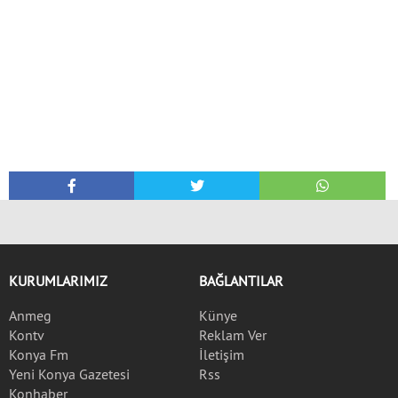
KURUMLARIMIZ
BAĞLANTILAR
Anmeg
Künye
Kontv
Reklam Ver
Konya Fm
İletişim
Yeni Konya Gazetesi
Rss
Konhaber