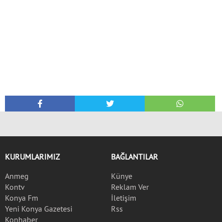
KURUMLARIMIZ
BAĞLANTILAR
Anmeg
Künye
Kontv
Reklam Ver
Konya Fm
İletişim
Yeni Konya Gazetesi
Rss
Konhaber