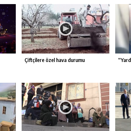
Çiftçilere özel hava durumu
“Yard