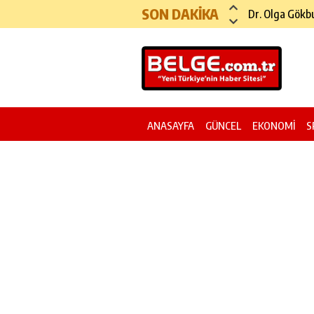
SON DAKİKA
Köprü ve Otoy
ANASAYFA
GÜNCEL
EKONOMİ
S
YAZI DİZİSİ