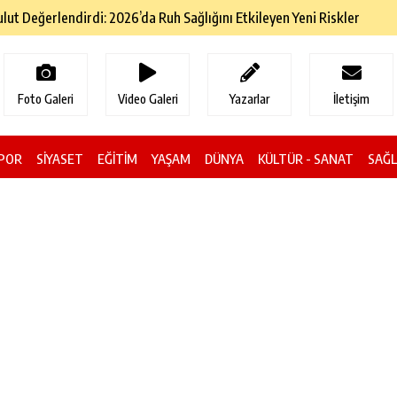
ol Geçiş Ücretlerine Zam Geldi
Foto Galeri
Video Galeri
Yazarlar
İletişim
POR
SİYASET
EĞİTİM
YAŞAM
DÜNYA
KÜLTÜR - SANAT
SAĞL