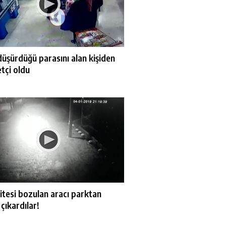
düşürdüğü parasını alan kişiden
etçi oldu
vitesi bozulan aracı parktan
çıkardılar!