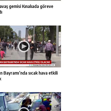
 savaş gemisi Kınalıada göreve
dı
n Bayramı’nda sıcak hava etkili
k