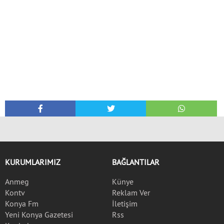
KURUMLARIMIZ
BAĞLANTILAR
Anmeg
Künye
Kontv
Reklam Ver
Konya Fm
İletişim
Yeni Konya Gazetesi
Rss