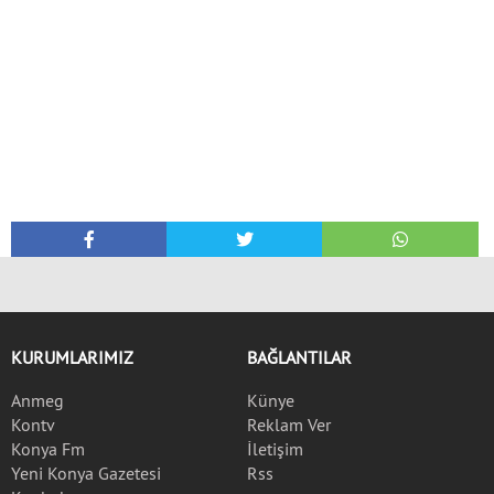
KURUMLARIMIZ
BAĞLANTILAR
Anmeg
Künye
Kontv
Reklam Ver
Konya Fm
İletişim
Yeni Konya Gazetesi
Rss