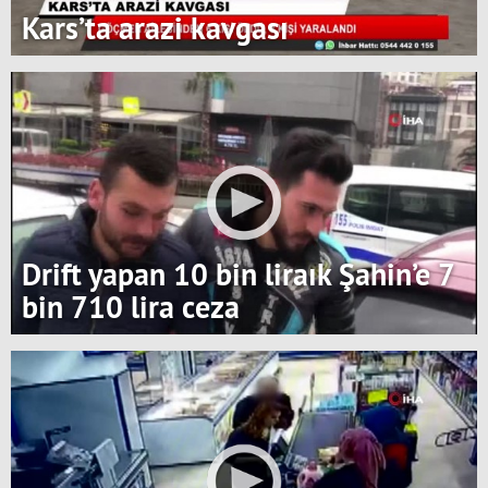
Kars’ta arazi kavgası
Drift yapan 10 bin liraık Şahin’e 7
bin 710 lira ceza