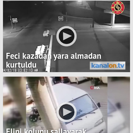
Feci kazadan yara almadan
kurtuldu
Elini kolunu sallayarak