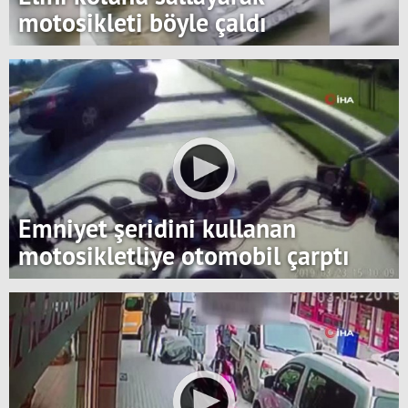
motosikleti böyle çaldı
Emniyet şeridini kullanan
motosikletliye otomobil çarptı