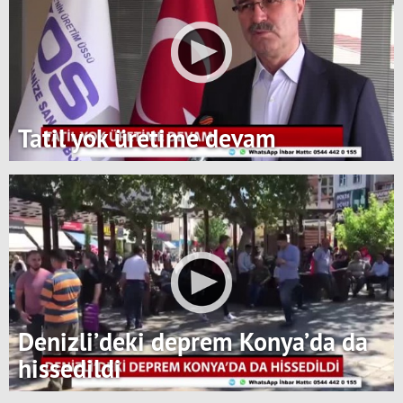
Tatil yok üretime devam
Denizli’deki deprem Konya’da da
hissedildi