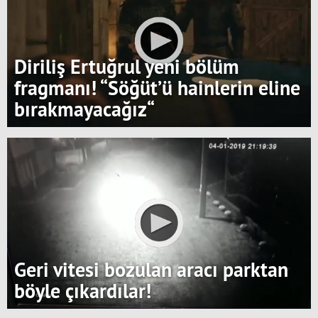
Diriliş Ertuğrul yeni bölüm
fragmanı! “Söğüt’ü hainlerin eline
bırakmayacağız“
Geri vitesi bozulan aracı parktan
böyle çıkardılar!