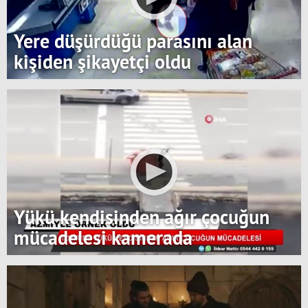
Yere düşürdüğü parasını alan
kişiden şikayetçi oldu
Yükü kendisinden ağır çocuğun
mücadelesi kamerada