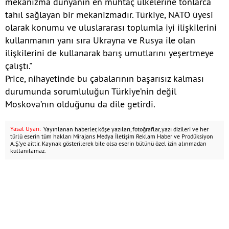
mekanizma dünyanın en muhtaç ülkelerine tonlarca
tahıl sağlayan bir mekanizmadır. Türkiye, NATO üyesi
olarak konumu ve uluslararası toplumla iyi ilişkilerini
kullanmanın yanı sıra Ukrayna ve Rusya ile olan
ilişkilerini de kullanarak barış umutlarını yeşertmeye
çalıştı."​​​​​​​
Price, nihayetinde bu çabalarının başarısız kalması
durumunda sorumluluğun Türkiye’nin değil
Moskova’nın olduğunu da dile getirdi.
Yasal Uyarı:
Yayınlanan haberler, köşe yazıları, fotoğraflar, yazı dizileri ve her
türlü eserin tüm hakları Mirajans Medya İletişim Reklam Haber ve Prodüksiyon
A.Ş.’ye aittir. Kaynak gösterilerek bile olsa eserin bütünü özel izin alınmadan
kullanılamaz.