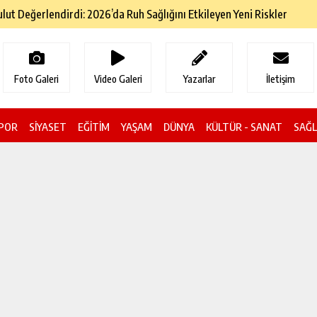
ol Geçiş Ücretlerine Zam Geldi
Foto Galeri
Video Galeri
Yazarlar
İletişim
POR
SİYASET
EĞİTİM
YAŞAM
DÜNYA
KÜLTÜR - SANAT
SAĞL