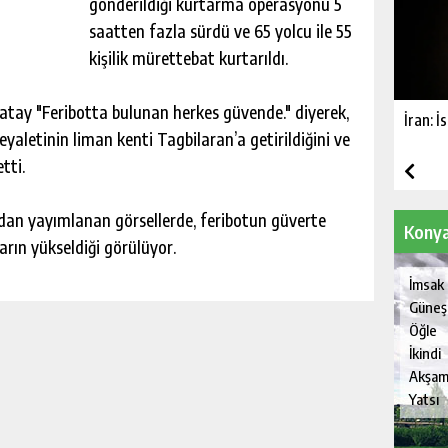
gönderildiği kurtarma operasyonu 5
saatten fazla sürdü ve 65 yolcu ile 55
kişilik mürettebat kurtarıldı.
tay "Feribotta bulunan herkes güvende." diyerek,
İran: İ
yaletinin liman kenti Tagbilaran’a getirildiğini ve
tti.
ından yayımlanan görsellerde, feribotun güverte
Konya
rın yükseldiği görülüyor.
İmsak
Güneş
Öğle
İkindi
Akşa
Yatsı