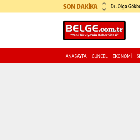
SON DAKİKA
Köprü ve Otoy
ANASAYFA
GÜNCEL
EKONOMİ
S
YAZI DİZİSİ