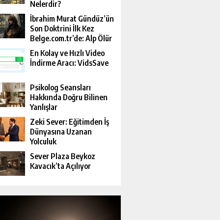
Nelerdir?
İbrahim Murat Gündüz’ün
Son Doktrini İlk Kez
Belge.com.tr’de: Alp Ölür
Ama Davası Devam Eder
En Kolay ve Hızlı Video
İndirme Aracı: VidsSave
Psikolog Seansları
Hakkında Doğru Bilinen
Yanlışlar
Zeki Sever: Eğitimden İş
Dünyasına Uzanan
Yolculuk
Sever Plaza Beykoz
Kavacık’ta Açılıyor