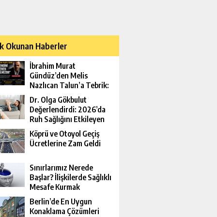
k Okunan Haberler
İbrahim Murat
Gündüz’den Melis
Nazlıcan Talun’a Tebrik:
Kendini Yenen
Dr. Olga Gökbulut
Yenilmezdir
Değerlendirdi: 2026’da
Ruh Sağlığını Etkileyen
Yeni Riskler
Köprü ve Otoyol Geçiş
Ücretlerine Zam Geldi
Sınırlarımız Nerede
Başlar? İlişkilerde Sağlıklı
Mesafe Kurmak
Berlin’de En Uygun
Konaklama Çözümleri