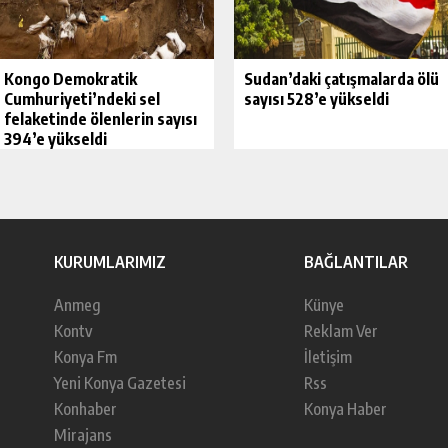
Kongo Demokratik
Sudan’daki çatışmalarda ölü
Cumhuriyeti’ndeki sel
sayısı 528’e yükseldi
felaketinde ölenlerin sayısı
394’e yükseldi
KURUMLARIMIZ
BAĞLANTILAR
Anmeg
Künye
Kontv
Reklam Ver
Konya Fm
İletişim
Yeni Konya Gazetesi
Rss
Konhaber
Konya Haber
Mirajans