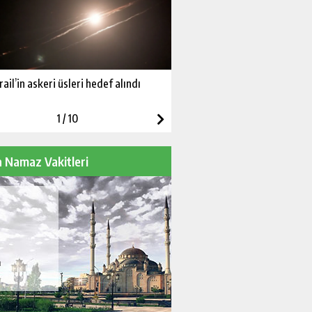
srail’in askeri üsleri hedef alındı
Filipinler’de feribot açık deni
yolcular kurtarıldı
1
/
10
 Namaz Vakitleri
m