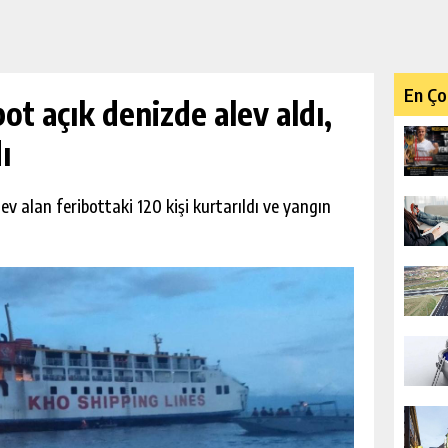
En Ço
bot açık denizde alev aldı,
ı
lev alan feribottaki 120 kişi kurtarıldı ve yangın