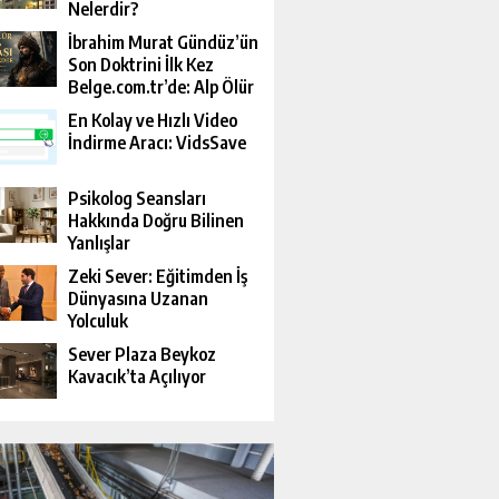
Nelerdir?
İbrahim Murat Gündüz’ün
Son Doktrini İlk Kez
Belge.com.tr’de: Alp Ölür
Ama Davası Devam Eder
En Kolay ve Hızlı Video
İndirme Aracı: VidsSave
Psikolog Seansları
Hakkında Doğru Bilinen
Yanlışlar
Zeki Sever: Eğitimden İş
Dünyasına Uzanan
Yolculuk
Sever Plaza Beykoz
Kavacık’ta Açılıyor