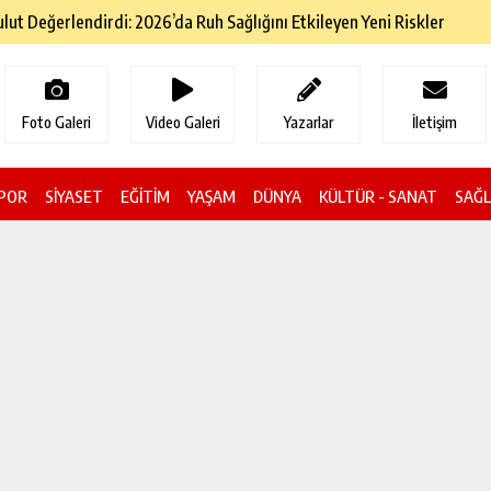
ol Geçiş Ücretlerine Zam Geldi
Foto Galeri
Video Galeri
Yazarlar
İletişim
POR
SİYASET
EĞİTİM
YAŞAM
DÜNYA
KÜLTÜR - SANAT
SAĞL