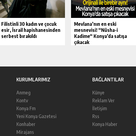
Filistinli 30 kadın ve çocuk
Mevlana’nın en eski
esir, İsrail hapishanesinden
mesnevisi! “Nüsha-i
serbest bırakıldı
Kadime“ Konya’da satışa
çıkacak
KURUMLARIMIZ
BAĞLANTILAR
Anmeg
Künye
Kontv
Reklam Ver
Konya Fm
İletişim
Yeni Konya Gazetesi
Rss
Konhaber
Konya Haber
Mirajans