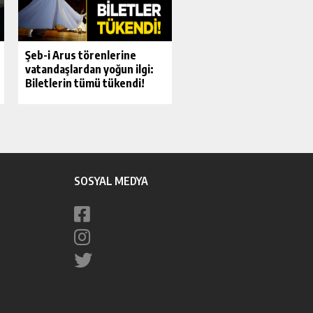
Şeb-i Arus törenlerine
vatandaşlardan yoğun ilgi:
Biletlerin tümü tükendi!
SOSYAL MEDYA