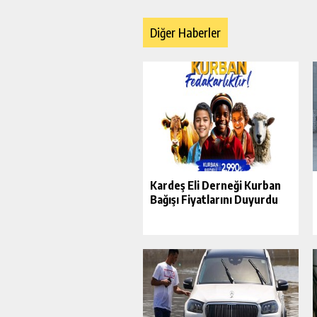
Diğer Haberler
Kardeş Eli Derneği Kurban
Bağışı Fiyatlarını Duyurdu