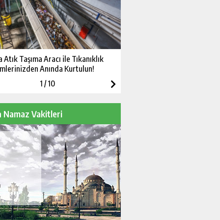
a Atık Taşıma Aracı ile Tıkanıklık
Konya’da Kurban Bayramı na
mlerinizden Anında Kurtulun!
kaçta kılınacak?
1
/
10
 Namaz Vakitleri
m