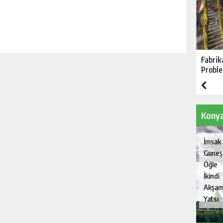
Fabrik
Proble
Konya
İmsak
Güneş
Öğle
İkindi
Akşa
Yatsı