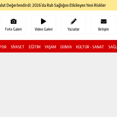
ol Geçiş Ücretlerine Zam Geldi
Foto Galeri
Video Galeri
Yazarlar
İletişim
POR
SİYASET
EĞİTİM
YAŞAM
DÜNYA
KÜLTÜR - SANAT
SAĞL