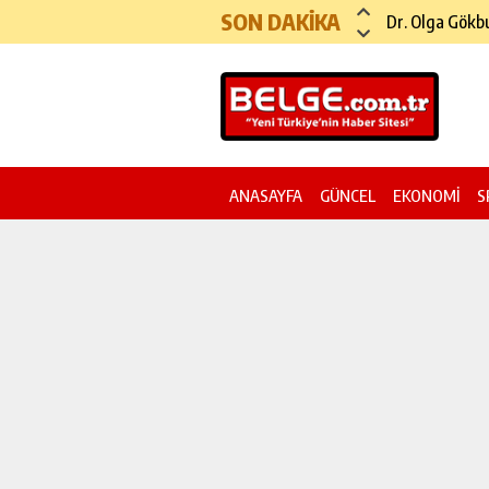
SON DAKİKA
Köprü ve Otoy
ANASAYFA
GÜNCEL
EKONOMİ
S
YAZI DİZİSİ