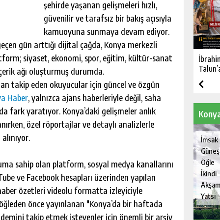
şehirde yaşanan gelişmeleri hızlı,
güvenilir ve tarafsız bir bakış açısıyla
kamuoyuna sunmaya devam ediyor.
geçen gün arttığı dijital çağda, Konya merkezli
atform; siyaset, ekonomi, spor, eğitim, kültür-sanat
İbrahi
Talun’
içerik ağı oluşturmuş durumda.
dan takip eden okuyucular için güncel ve özgün
a Haber
, yalnızca ajans haberleriyle değil, saha
 da fark yaratıyor. Konya’daki gelişmeler anlık
Konya
nırken, özel röportajlar ve detaylı analizlerle
alınıyor.
İmsak
Güneş
Öğle
onuma sahip olan platform, sosyal medya kanallarını
İkindi
uTube ve Facebook hesapları üzerinden yapılan
Akşa
aber özetleri videolu formatta izleyiciyle
Yatsı
 öğleden önce yayınlanan "Konya’da bir haftada
ndemini takip etmek isteyenler için önemli bir arşiv