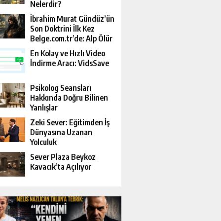
Nelerdir?
İbrahim Murat Gündüz’ün
Son Doktrini İlk Kez
Belge.com.tr’de: Alp Ölür
Ama Davası Devam Eder
En Kolay ve Hızlı Video
İndirme Aracı: VidsSave
Psikolog Seansları
Hakkında Doğru Bilinen
Yanlışlar
Zeki Sever: Eğitimden İş
Dünyasına Uzanan
Yolculuk
Sever Plaza Beykoz
Kavacık’ta Açılıyor