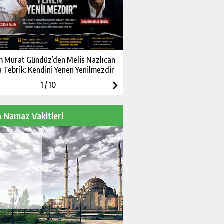
m Murat Gündüz’den Melis Nazlıcan
Dr. Olga Gökbulut Değerlendi
a Tebrik: Kendini Yenen Yenilmezdir
Ruh Sağlığını Etkileyen Yeni R
1
/
10
 Namaz Vakitleri
m