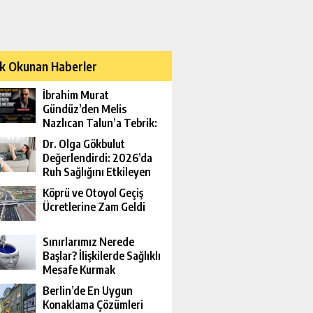
k Okunan Haberler
İbrahim Murat
Gündüz’den Melis
Nazlıcan Talun’a Tebrik:
Kendini Yenen
Dr. Olga Gökbulut
Yenilmezdir
Değerlendirdi: 2026’da
Ruh Sağlığını Etkileyen
Yeni Riskler
Köprü ve Otoyol Geçiş
Ücretlerine Zam Geldi
Sınırlarımız Nerede
Başlar? İlişkilerde Sağlıklı
Mesafe Kurmak
Berlin’de En Uygun
Konaklama Çözümleri