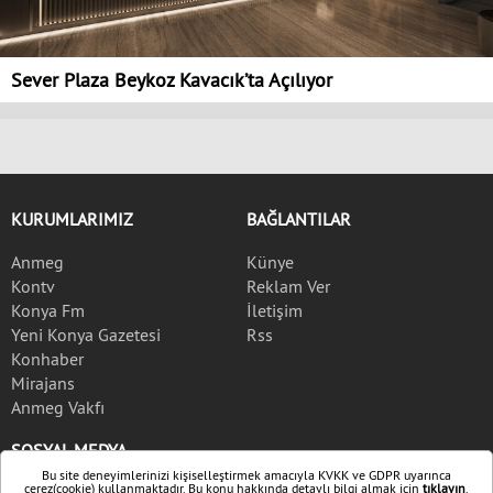
Sever Plaza Beykoz Kavacık’ta Açılıyor
KURUMLARIMIZ
BAĞLANTILAR
Anmeg
Künye
Kontv
Reklam Ver
Konya Fm
İletişim
Yeni Konya Gazetesi
Rss
Konhaber
Mirajans
Anmeg Vakfı
SOSYAL MEDYA
Bu site deneyimlerinizi kişiselleştirmek amacıyla KVKK ve GDPR uyarınca
çerez(cookie) kullanmaktadır. Bu konu hakkında detaylı bilgi almak için
tıklayın
.