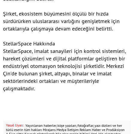
Şirket, ekosistem büyümesini ölçülü bir hızda
sürdürürken uluslararası varlığını genişletmek için
ortaklarıyla çalışmaya devam edeceğini belirtti.
StellarSpace Hakkında
StellarSpace, imalat sanayileri için kontrol sistemleri,
hareket çözümleri ve dijital platformlar geliştiren bir
endüstriyel otomasyon teknolojisi şirketidir. Merkezi
Çin’de bulunan şirket, altyapı, binalar ve imalat
sektörlerindeki ortakları ve müşterileriyle
çalışmaktadır.
Yasal Uyarı:
Yayınlanan haberler, köşe yazıları, fotoğraflar, yazı dizileri ve her
türlü eserin tüm hakları Mirajans Medya İletişim Reklam Haber ve Prodüksiyon
A.Ş.’ye aittir. Kaynak gösterilerek bile olsa eserin bütünü özel izin alınmadan