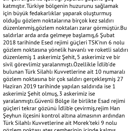
katmıştır. Türkiye bölgenin huzurunu sağlamak
için büyük fedakarlıklar yaparak oluşturmuş
olduğu gözlem noktalarına birçok kez saldırı
düzenlenmiş,gözlem noktaları zarar görmüştür.Bu
saldırlar arda arda gelmeye başlamış,6 Şubat
2018 tarihinde Esed rejimi güçleri TSK’nın 6 nolu
gözlem noktasına yönelik havanlı ve roketli saldırı
düzenlemiş 1 askerimiz Şehit, 5 askerimiz ve bir
sivil görevlimiz yaralanmıştı.Özellikle İdlib’de
bulunan Türk Silahlı Kuvvetlerine ait 10 numaralı
gözlem noktasına bir çok saldırı gerçekleşmiş 27
Haziran 2019 tarihinde yapılan saldırıda ise 1
askerimiz Şehit olmuş, 3 askerimiz ise
yaralanmıştı.Güvenli Bölge ile birlikte Esad rejimi
güçleri tekrar gözünü İdlib’e çevirmiş,rejim Han
Şeyhun ilçesini kontrol altına almasının ardından
Türk Silahlı Kuvvetlerine ait Morek’teki 9 nolu
gözlem noktası ateş çemberinin içinde kalmış