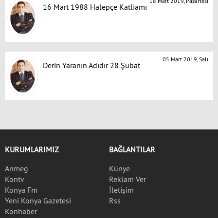
18 Mart 2019, Pazartesi
16 Mart 1988 Halepçe Katliamı
05 Mart 2019, Salı
Derin Yaranın Adıdır 28 Şubat
KURUMLARIMIZ
BAĞLANTILAR
Anmeg
Künye
Kontv
Reklam Ver
Konya Fm
İletişim
Yeni Konya Gazetesi
Rss
Konhaber