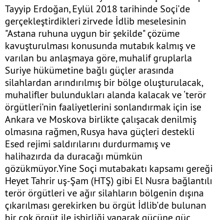
Tayyip Erdoğan, Eylül 2018 tarihinde Soçi’de
gerçekleştirdikleri zirvede İdlib meselesinin
"Astana ruhuna uygun bir şekilde" çözüme
kavuşturulması konusunda mutabık kalmış ve
varılan bu anlaşmaya göre, muhalif gruplarla
Suriye hükümetine bağlı güçler arasında
silahlardan arındırılmış bir bölge oluşturulacak,
muhalifler bulundukları alanda kalacak ve ‘terör
örgütleri’nin faaliyetlerini sonlandırmak için ise
Ankara ve Moskova birlikte çalışacak denilmiş
olmasına rağmen, Rusya hava güçleri destekli
Esed rejimi saldırılarını durdurmamış ve
halihazırda da duracağı mümkün
gözükmüyor.Yine Soçi mutabakatı kapsamı gereği
Heyet Tahrir uş-Şam (HTŞ) gibi El Nusra bağlantılı
terör örgütleri ve ağır silahların bölgenin dışına
çıkarılması gerekirken bu örgüt İdlib’de bulunan
bir çok örgüt ile işbirliği yaparak güçüne güç