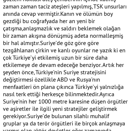
zaman zaman taciz ateşleri yapılmış, TSK unsurları
anında cevap vermiştir.Kanın ve ölümün boy
gezdiği bu coğrafyada her an yeni bir
çatışma,anlaşmazlık ve saldırı beklemek olağan
bir zaman akışına dönüşmüş adeta normalleşmiş
bir hal almıştır.Suriye’de göz göre göre
tezgâhlanan çirkin ve kanlı oyunlar ne yazık ki en
çok Türkiye’yi etkilemiş uzun bir süre daha
etkilemeye de devam edeceğe benziyor. Artık her
şeyden önce, Türkiye’nin Suriye stratejisini
değiştirmesi özellikle ABD ve Rusya’nın
menfaatleri ön plana çıkınca Türkiye’yi yalnızlığa
nasıl terk ettiği herkesçe bilinmektedir.Ayrıca
Suriye’nin her 1000 metre karesine düşen örgütler
ve aşiretler ile ilgili yeni stratejiler geliştirmek
gerekiyor.Suriye’de bulunan silahlı muhalif
gruplar ya da terör örgütleri ile birçok anlaşmaya
varmış olan aktör devletler eğer zamanında