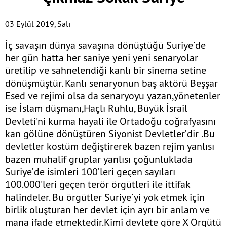
03 Eylül 2019, Salı
İç savaşın dünya savaşına dönüştüğü Suriye’de
her gün hatta her saniye yeni yeni senaryolar
üretilip ve sahnelendiği kanlı bir sinema setine
dönüşmüştür. Kanlı senaryonun baş aktörü Beşşar
Esed ve rejimi olsa da senaryoyu yazan,yönetenler
ise İslam düşmanı,Haçlı Ruhlu, Büyük İsrail
Devleti’ni kurma hayali ile Ortadoğu coğrafyasını
kan gölüne dönüştüren Siyonist Devletler’dir .Bu
devletler kostüm değiştirerek bazen rejim yanlısı
bazen muhalif gruplar yanlısı çoğunluklada
Suriye’de isimleri 100’leri geçen sayıları
100.000’leri geçen terör örgütleri ile ittifak
halindeler. Bu örgütler Suriye’yi yok etmek için
birlik oluşturan her devlet için ayrı bir anlam ve
mana ifade etmektedir.Kimi devlete göre X Örgütü