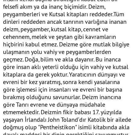
felsefi akım ya da inanç biçimidir. Deizm,
peygamberleri ve Kutsal kitapları reddeder.Tüm
dinleri reddeden ancak tanrının varlığına inanan
deizm, peygamber, kutsal kitap, cennet ve
cehennem, melek ve şeytan gibi kavramların
hiçbirini kabul etmez. Deizme göre mutlak bilgiye
ulaşmanın yolu vahiy ve peygamberlerden
geçmez. Doğa, bilim ve akla dayanır. Bu inanca
göre insan aklı yeterli olduğu için vahiy ve kutsal
kitaplara da gerek yoktur. Yaratıcının dünyayı ve
evreni bir kez yaratmış, sonra kendi yasalarına
göre işlemesi için insanları ve evreni bir başına
bırakmış olduğunu savunurlar. Deizm inancına
göre Tanrı evrene ve dünyaya müdahale
etmemektedir. Deizmin fikir babası 17. yüzyılda
yaşayan İrlandalı John Toland’dır Katolik bir ailede
doğmuş olup "Pentheistikon" isimli kitabında akla
dayalı maddeci bir dinin gerektiğini savunmuştur.