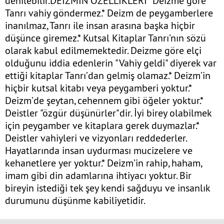
denilebilir.DEİZMİN ÖZELLİKLERİ* Deizme göre
Tanrı vahiy göndermez.* Deizm de peygamberlere
inanılmaz, Tanrı ile insan arasına başka hiçbir
düşünce giremez.* Kutsal Kitaplar Tanrı’nın sözü
olarak kabul edilmemektedir. Deizme göre elçi
olduğunu iddia edenlerin "Vahiy geldi" diyerek var
ettiği kitaplar Tanrı’dan gelmiş olamaz.* Deizm’in
hiçbir kutsal kitabı veya peygamberi yoktur.*
Deizm’de şeytan, cehennem gibi öğeler yoktur.*
Deistler "özgür düşünürler"dir. İyi birey olabilmek
için peygamber ve kitaplara gerek duymazlar.*
Deistler vahiyleri ve vizyonları reddederler.
Hayatlarında insan uydurması mucizelere ve
kehanetlere yer yoktur.* Deizm’in rahip, haham,
imam gibi din adamlarına ihtiyacı yoktur. Bir
bireyin istediği tek şey kendi sağduyu ve insanlık
durumunu düşünme kabiliyetidir.