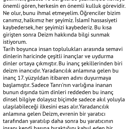
önemli gören, herkesin en önemli kulluk görevidir.
Ne olur, bunu ihmal etmeyelim. Öğrenciler bizim
canımız, halkımız her şeyimiz. İslamî hassasiyeti
kaybedersek, her şeyimizi kaybederiz. Bu kısa
girişten sonra Deizm hakkında bilgi sunmak
istiyorum.
Tarih boyunca insan toplulukları arasında semavi
dinlerin haricinde çeşitli inançlar ve uydurma
dinler ortaya çıkmıştır. Bu inanç şekillerinden biri
deizm inancıdır. Yaradancılık anlamına gelen bu
inanç 17. yüzyıldan itibaren adını duyurmaya
başlamıştır. Sadece Tanrı’nın varlığına inanan
bunun dışında tüm dinleri reddeden bu inanç
dinsel bilgiye dolaysız biçimde sadece akıl yoluyla
ulaşılabileceği ilkesini esas alır.Yaradancılık
anlamına gelen Deizm, evrenin bir yaratıcı
tarafından yaratılıp daha sonra bu yaratıcının
insanı kendi başına bıraktığını kabul eden bir