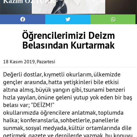
Kazım ÖZTÜRK
Öğrencilerimizi Deizm
Belasından Kurtarmak
18 Kasım 2019, Pazartesi
Değerli dostlar, kıymetli okurlarım, ülkemizde
gençler arasında, hatta yetişkinleri bile etkisi
altına almış, büyük yangın gibi, tsunami benzeri
hızla yayılan, önüne geleni yutup yok eden bir baş
belası var; "DEİZM!”
okullarımızda öğrencilere anlatmak, toplumda
halka; konferanslarla, sohbetlerle, panellerle
sunmak, sosyal medyada, kültür ortamlarında dile
getirmek, gazete ve dergilerde yazmak, bu konuyu