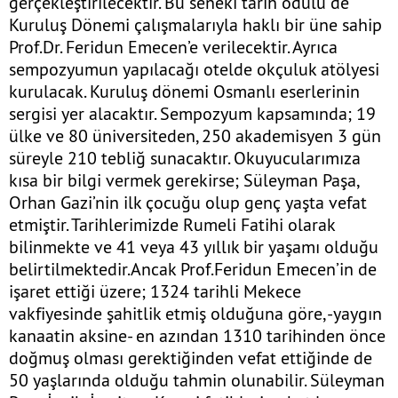
gerçekleştirilecektir. Bu seneki tarih ödülü de
Kuruluş Dönemi çalışmalarıyla haklı bir üne sahip
Prof.Dr. Feridun Emecen’e verilecektir. Ayrıca
sempozyumun yapılacağı otelde okçuluk atölyesi
kurulacak. Kuruluş dönemi Osmanlı eserlerinin
sergisi yer alacaktır. Sempozyum kapsamında; 19
ülke ve 80 üniversiteden, 250 akademisyen 3 gün
süreyle 210 tebliğ sunacaktır. Okuyucularımıza
kısa bir bilgi vermek gerekirse; Süleyman Paşa,
Orhan Gazi’nin ilk çocuğu olup genç yaşta vefat
etmiştir. Tarihlerimizde Rumeli Fatihi olarak
bilinmekte ve 41 veya 43 yıllık bir yaşamı olduğu
belirtilmektedir.Ancak Prof.Feridun Emecen’in de
işaret ettiği üzere; 1324 tarihli Mekece
vakfiyesinde şahitlik etmiş olduğuna göre, -yaygın
kanaatin aksine- en azından 1310 tarihinden önce
doğmuş olması gerektiğinden vefat ettiğinde de
50 yaşlarında olduğu tahmin olunabilir. Süleyman