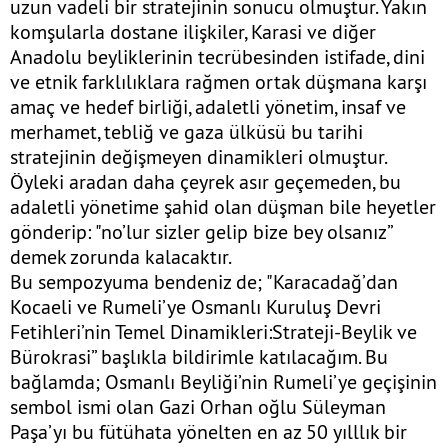
uzun vadeli bir stratejinin sonucu olmuştur. Yakın
komşularla dostane ilişkiler, Karasi ve diğer
Anadolu beyliklerinin tecrübesinden istifade, dini
ve etnik farklılıklara rağmen ortak düşmana karşı
amaç ve hedef birliği, adaletli yönetim, insaf ve
merhamet, tebliğ ve gaza ülküsü bu tarihi
stratejinin değişmeyen dinamikleri olmuştur.
Öyleki aradan daha çeyrek asır geçemeden, bu
adaletli yönetime şahid olan düşman bile heyetler
gönderip: "no’lur sizler gelip bize bey olsanız”
demek zorunda kalacaktır.
Bu sempozyuma bendeniz de; "Karacadağ’dan
Kocaeli ve Rumeli’ye Osmanlı Kuruluş Devri
Fetihleri’nin Temel Dinamikleri:Strateji-Beylik ve
Bürokrasi” başlıkla bildirimle katılacağım. Bu
bağlamda; Osmanlı Beyliği’nin Rumeli’ye geçişinin
sembol ismi olan Gazi Orhan oğlu Süleyman
Paşa’yı bu fütühata yönelten en az 50 yılllık bir