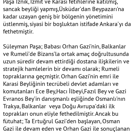
Paşa İznik, İzmit ve Karasi fetihlerine katılmış,
sancak beyliği yapmış,Üsküdar’dan Beypazarı’na
kadar uzayan geniş bir bölgenin yönetimini
üstlenmiş, siyasi bir boşluktan istifade Ankara’yı da
fethetmiştir.
Süleyman Paşa; Babası Orhan Gazi’nin, Balkanlar
ve Rumeli’de Bizans’la ortak amaç doğrultusunda
uzun süredir devam ettirdiği dostana ilişkilerin ve
stratejik hamlelerin bir devamı olarak; Rumeli
topraklarına geçmiştir. Orhan Gazi’nin emri ile
Karasi Beyliğinin tecrübeli devlet adamları ve
komutanları Ece Bey,Hacı İlbeyi,Fazıl Bey ve Gazi
Evranos Bey’in danışmanlı eşliğinde Osmanlı’nın
Trakya, Balkanlar veya Doğu Avrupa’daki ilk
toprakları onun eliyle fethedilmiştir. Ancak bu
fütuhat; Ta Ertuğrul Gazi’den başlayan, Osman
Gazi ile devam eden ve Orhan Gazi ile sonuçlanan