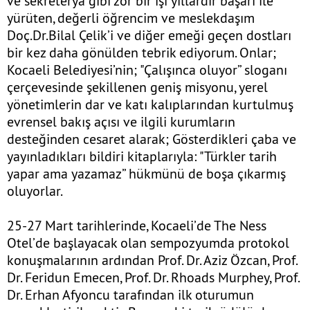
ve sekreterya gibi zor bir işi yıllardır başarı ile
yürüten, değerli öğrencim ve meslekdaşım
Doç.Dr.Bilal Çelik’i ve diğer emeği geçen dostları
bir kez daha gönülden tebrik ediyorum. Onlar;
Kocaeli Belediyesi’nin; "Çalışınca oluyor” sloganı
çerçevesinde şekillenen geniş misyonu, yerel
yönetimlerin dar ve katı kalıplarından kurtulmuş
evrensel bakış açısı ve ilgili kurumların
desteğinden cesaret alarak; Gösterdikleri çaba ve
yayınladıkları bildiri kitaplarıyla: "Türkler tarih
yapar ama yazamaz” hükmünü de boşa çıkarmış
oluyorlar.
25-27 Mart tarihlerinde, Kocaeli’de The Ness
Otel’de başlayacak olan sempozyumda protokol
konuşmalarının ardından Prof. Dr. Aziz Özcan, Prof.
Dr. Feridun Emecen, Prof. Dr. Rhoads Murphey, Prof.
Dr. Erhan Afyoncu tarafından ilk oturumun