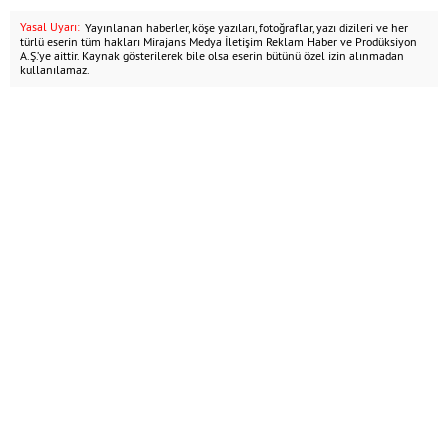
Yasal Uyarı:
Yayınlanan haberler, köşe yazıları, fotoğraflar, yazı dizileri ve her
türlü eserin tüm hakları Mirajans Medya İletişim Reklam Haber ve Prodüksiyon
A.Ş.’ye aittir. Kaynak gösterilerek bile olsa eserin bütünü özel izin alınmadan
kullanılamaz.