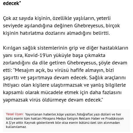
edecek"
Çok az sayıda kişinin, özellikle yaşlıların, yeterli
seviyede aşılandığına değinen Ghebreyesus, birçok
kişinin hatırlatma dozlarını almadığını belirtti.
Kırılgan sağlık sistemlerinin grip ve diğer hastalıkların
yanı sıra, Kovid-19’un yüküyle başa çıkmakta
zorlandığını da dile getiren Ghebreyesus, şöyle devam
etti: "Mesajım açık, bu virüsü hafife almayın, bizi
şaşırttı ve şaşırtmaya devam edecek. Sağlık araçlarını
ihtiyacı olan kişilere ulaştırmazsak ve yanlış bilgilerle
kapsamlı olarak mücadele etmek için daha fazlasını
yapmazsak virüs öldürmeye devam edecek."
Yasal Uyarı:
Yayınlanan haberler, köşe yazıları, fotoğraflar, yazı dizileri ve her
türlü eserin tüm hakları Mirajans Medya İletişim Reklam Haber ve Prodüksiyon
A.Ş.’ye aittir. Kaynak gösterilerek bile olsa eserin bütünü özel izin alınmadan
kullanılamaz.