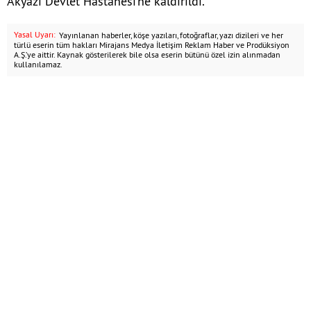
Akyazı Devlet Hastanesi’ne kaldırıldı.
Yasal Uyarı:
Yayınlanan haberler, köşe yazıları, fotoğraflar, yazı dizileri ve her
türlü eserin tüm hakları Mirajans Medya İletişim Reklam Haber ve Prodüksiyon
A.Ş.’ye aittir. Kaynak gösterilerek bile olsa eserin bütünü özel izin alınmadan
kullanılamaz.