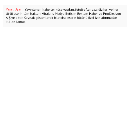
Yasal Uyarı:
Yayınlanan haberler, köşe yazıları, fotoğraflar, yazı dizileri ve her
türlü eserin tüm hakları Mirajans Medya İletişim Reklam Haber ve Prodüksiyon
A.Ş.’ye aittir. Kaynak gösterilerek bile olsa eserin bütünü özel izin alınmadan
kullanılamaz.