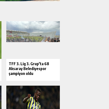
​TFF 3. Lig 3. Grup’ta 68
Aksaray Belediyespor
şampiyon oldu