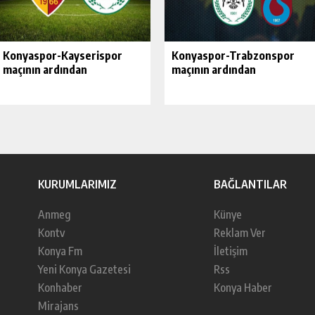
Konyaspor-Kayserispor
Konyaspor-Trabzonspor
maçının ardından
maçının ardından
KURUMLARIMIZ
BAĞLANTILAR
Anmeg
Künye
Kontv
Reklam Ver
Konya Fm
İletişim
Yeni Konya Gazetesi
Rss
Konhaber
Konya Haber
Mirajans