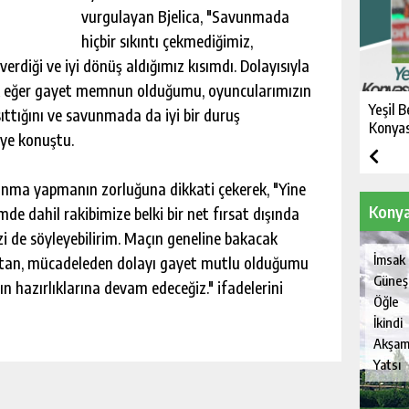
vurgulayan Bjelica, "Savunmada
hiçbir sıkıntı çekmediğimiz,
verdiği ve iyi dönüş aldığımız kısımdı. Dolayısıyla
k eğer gayet memnun olduğumu, oyuncularımızın
Yeşil B
ıttığını ve savunmada da iyi bir duruş
Konyas
iye konuştu.
avunma yapmanın zorluğuna dikkati çekerek, "Yine
Konya
de dahil rakibimize belki bir net fırsat dışında
i de söyleyebilirim. Maçın geneline bakacak
İmsak
ptan, mücadeleden dolayı gayet mutlu olduğumu
Güneş
 hazırlıklarına devam edeceğiz." ifadelerini
Öğle
İkindi
Akşa
Yatsı