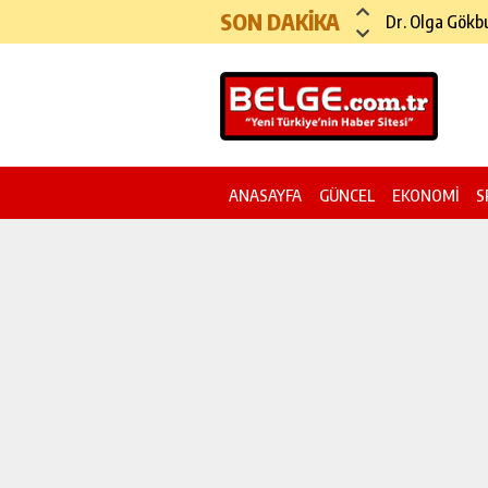
SON DAKİKA
Köprü ve Otoy
ANASAYFA
GÜNCEL
EKONOMİ
S
YAZI DİZİSİ