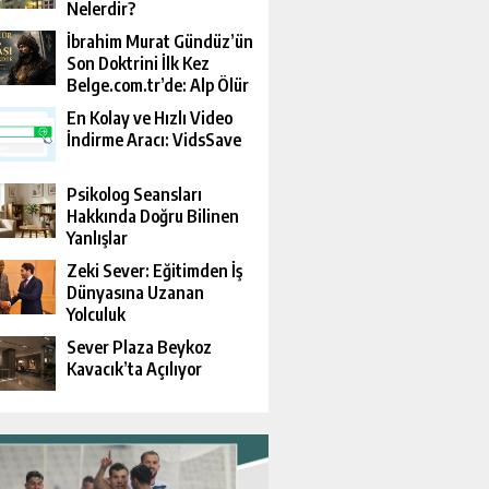
Nelerdir?
İbrahim Murat Gündüz’ün
Son Doktrini İlk Kez
Belge.com.tr’de: Alp Ölür
Ama Davası Devam Eder
En Kolay ve Hızlı Video
İndirme Aracı: VidsSave
Psikolog Seansları
Hakkında Doğru Bilinen
Yanlışlar
Zeki Sever: Eğitimden İş
Dünyasına Uzanan
Yolculuk
Sever Plaza Beykoz
Kavacık’ta Açılıyor