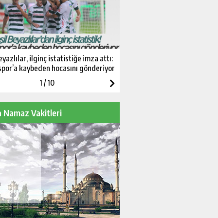
eyazlılar, ilginç istatistiğe imza attı:
Anadolu Kartalı’nda antrenm
por’a kaybeden hocasını gönderiyor
1
/
10
 Namaz Vakitleri
m