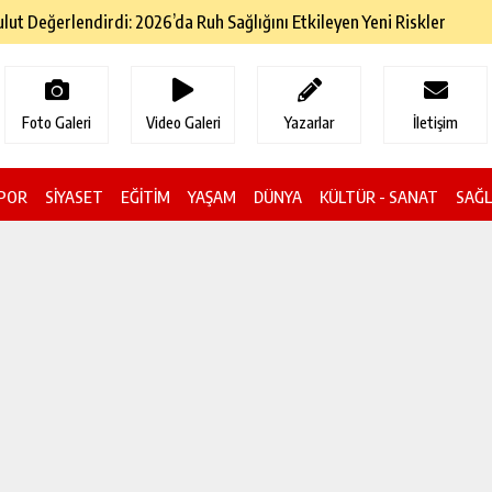
ol Geçiş Ücretlerine Zam Geldi
Foto Galeri
Video Galeri
Yazarlar
İletişim
POR
SİYASET
EĞİTİM
YAŞAM
DÜNYA
KÜLTÜR - SANAT
SAĞL