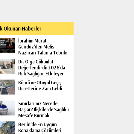
k Okunan Haberler
İbrahim Murat
Gündüz’den Melis
Nazlıcan Talun’a Tebrik:
Kendini Yenen
Dr. Olga Gökbulut
Yenilmezdir
Değerlendirdi: 2026’da
Ruh Sağlığını Etkileyen
Yeni Riskler
Köprü ve Otoyol Geçiş
Ücretlerine Zam Geldi
Sınırlarımız Nerede
Başlar? İlişkilerde Sağlıklı
Mesafe Kurmak
Berlin’de En Uygun
Konaklama Çözümleri