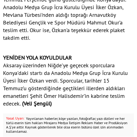
Anadolu Medya Grup İcra Kurulu Üyesi İlker Özkan,
Mevlana Türbesi’nden aldığı toprağı Arnavutköy
Belediyesi Gençlik ve Spor Müdürü Mahmut Okur’a
teslim etti. Okur ise, Özkan’a teşekkür ederek plaket
takdim etti.
YENİDEN YOLA KOYULDULAR
Aksaray üzerinden Niğde’ye geçecek sporculara
Konya’daki startı da Anadolu Medya Grup İcra Kurulu
Üyesi İlker Özkan verdi. Sporcular, tarihler 15
Temmuz’u gösterdiğinde geçtikleri illerden aldıkları
emanetleri Şehit Ömer Halisdemir’in kabrine teslim
edecek.
(Veli Şengül)
Yasal Uyarı:
Yayınlanan haberler, köşe yazıları, fotoğraflar, yazı dizileri ve her
türlü eserin tüm hakları Mirajans Medya İletişim Reklam Haber ve Prodüksiyon
A.Ş.’ye aittir. Kaynak gösterilerek bile olsa eserin bütünü özel izin alınmadan
kullanılamaz.