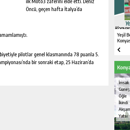
ilk Moto3 zaferini elde etti. Deniz
Öncü, geçen hafta İtalya’da
 tamamlamıştı.
Yeşil B
Konyas
ibiyetiyle pilotlar genel klasmanında 78 puanla 5.
mpiyonası’nda bir sonraki etap, 25 Haziran’da
Konya
İmsak
Güneş
Öğle
İkindi
Akşa
Yatsı