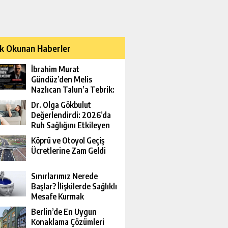
k Okunan Haberler
İbrahim Murat
Gündüz’den Melis
Nazlıcan Talun’a Tebrik:
Kendini Yenen
Dr. Olga Gökbulut
Yenilmezdir
Değerlendirdi: 2026’da
Ruh Sağlığını Etkileyen
Yeni Riskler
Köprü ve Otoyol Geçiş
Ücretlerine Zam Geldi
Sınırlarımız Nerede
Başlar? İlişkilerde Sağlıklı
Mesafe Kurmak
Berlin’de En Uygun
Konaklama Çözümleri