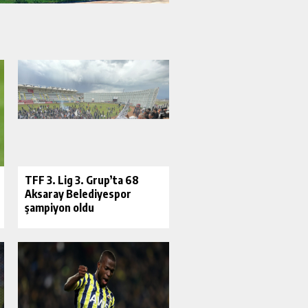
​TFF 3. Lig 3. Grup’ta 68
Aksaray Belediyespor
şampiyon oldu