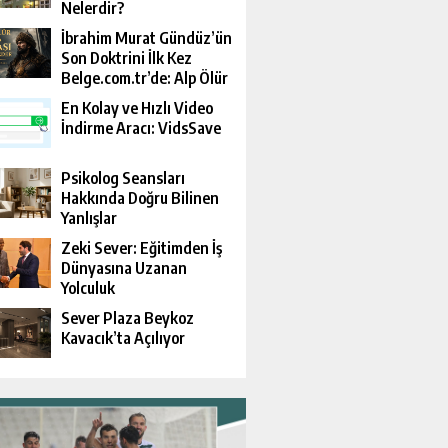
Nelerdir?
İbrahim Murat Gündüz’ün
Son Doktrini İlk Kez
Belge.com.tr’de: Alp Ölür
Ama Davası Devam Eder
En Kolay ve Hızlı Video
İndirme Aracı: VidsSave
Psikolog Seansları
Hakkında Doğru Bilinen
Yanlışlar
Zeki Sever: Eğitimden İş
Dünyasına Uzanan
Yolculuk
Sever Plaza Beykoz
Kavacık’ta Açılıyor