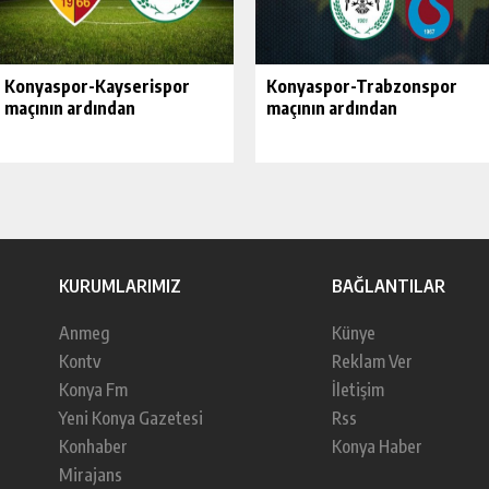
Konyaspor-Kayserispor
Konyaspor-Trabzonspor
maçının ardından
maçının ardından
KURUMLARIMIZ
BAĞLANTILAR
Anmeg
Künye
Kontv
Reklam Ver
Konya Fm
İletişim
Yeni Konya Gazetesi
Rss
Konhaber
Konya Haber
Mirajans