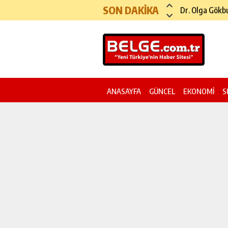
SON DAKİKA
Köprü ve Otoy
ANASAYFA
GÜNCEL
EKONOMİ
S
YAZI DİZİSİ