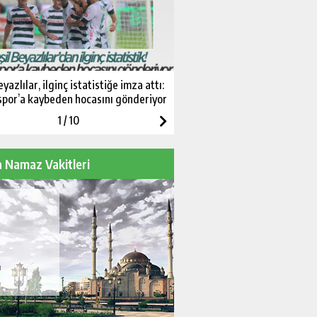
eyazlılar, ilginç istatistiğe imza attı:
Anadolu Kartalı’nda antrenm
por’a kaybeden hocasını gönderiyor
1
/
10
 Namaz Vakitleri
m