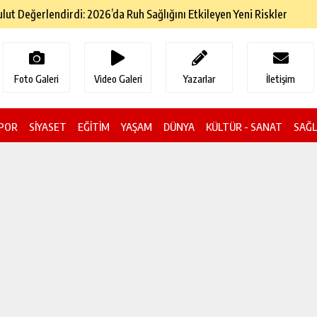
ol Geçiş Ücretlerine Zam Geldi
Foto Galeri
Video Galeri
Yazarlar
İletişim
POR
SİYASET
EĞİTİM
YAŞAM
DÜNYA
KÜLTÜR - SANAT
SAĞL