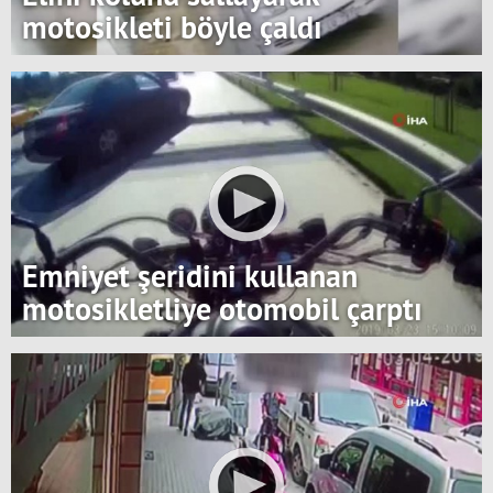
motosikleti böyle çaldı
Emniyet şeridini kullanan
motosikletliye otomobil çarptı