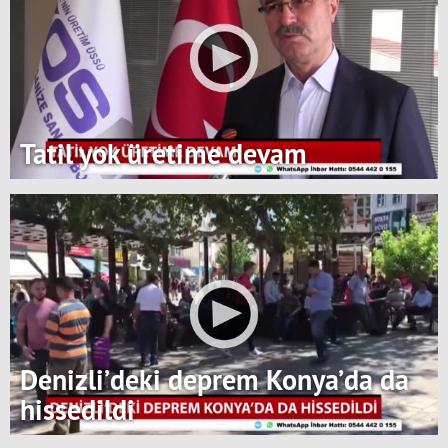
Tatil yok üretime devam
Denizli’deki deprem Konya’da da
hissedildi