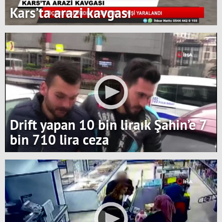
Kars’ta arazi kavgası
Drift yapan 10 bin liraık Şahin’e 7
bin 710 lira ceza