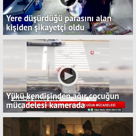
Yere düşürdüğü parasını alan
kişiden şikayetçi oldu
Yükü kendisinden ağır çocuğun
mücadelesi kamerada