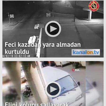
Feci kazadan yara almadan
kurtuldu
Elini kolunu sallayarak