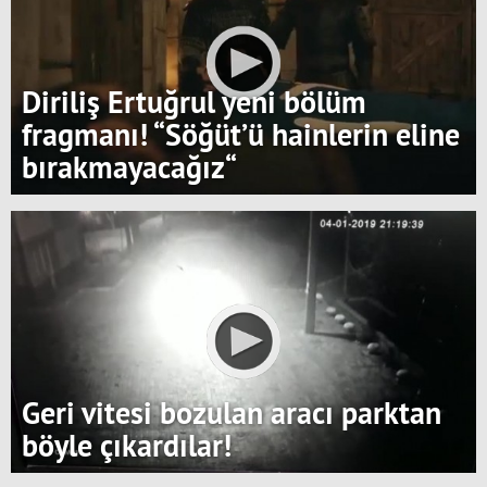
Diriliş Ertuğrul yeni bölüm
fragmanı! “Söğüt’ü hainlerin eline
bırakmayacağız“
Geri vitesi bozulan aracı parktan
böyle çıkardılar!